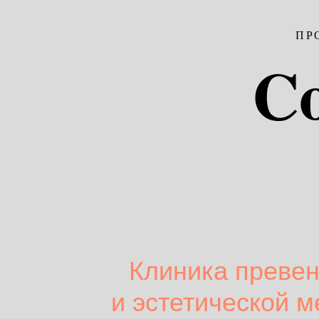
ПР
Co
Клиника преве
и эстетической 