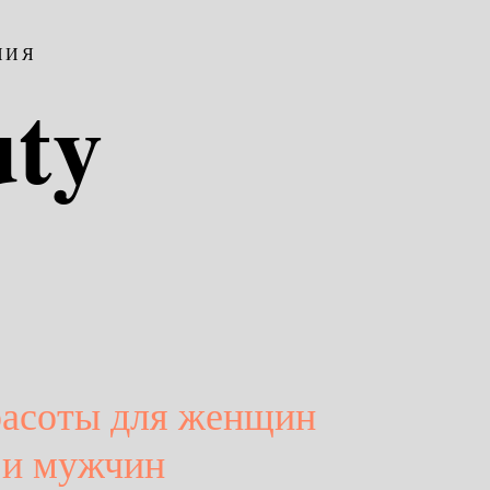
НИЯ
uty
расоты для женщин
и мужчин